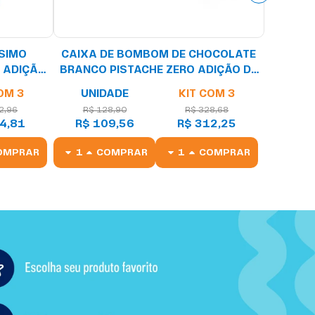
SIMO
CAIXA DE BOMBOM DE CHOCOLATE
O ADIÇÃO
BRANCO PISTACHE ZERO ADIÇÃO DE
0G
AÇÚCARES (57 KCAL POR UNIDADE) -
OM 3
UNIDADE
KIT COM 3
18 UNIDADES
2,96
R$ 128,90
R$ 328,68
4,81
R$ 109,56
R$ 312,25
OMPRAR
COMPRAR
COMPRAR