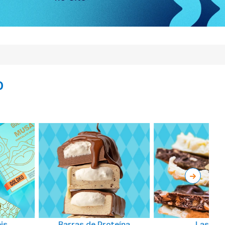
O
is
Barras de Proteína
Laskas