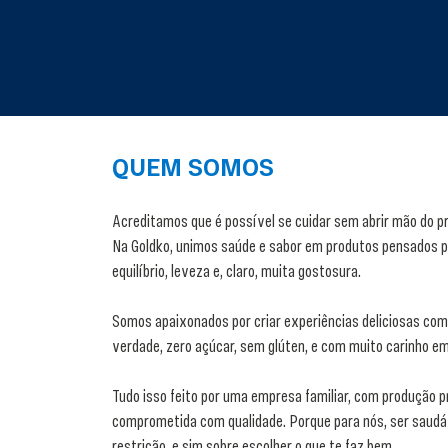
QUEM SOMOS
Acreditamos que é possível se cuidar sem abrir mão do p
Na Goldko, unimos saúde e sabor em produtos pensados 
equilíbrio, leveza e, claro, muita gostosura.
Somos apaixonados por criar experiências deliciosas com
verdade, zero açúcar, sem glúten, e com muito carinho em
Tudo isso feito por uma empresa familiar, com produção 
comprometida com qualidade. Porque para nós, ser saudá
restrição, e sim sobre escolher o que te faz bem.