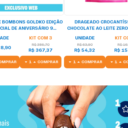
E BOMBONS GOLDKO EDIÇÃO
DRAGEADO CROCANTÍS
CIAL DE ANIVERSÁRIO 9
CHOCOLATE AO LEITE ZER
BORES - 18 UNIDADES
DE AÇÚCARES – 10
DADE
KIT COM 3
UNIDADE
KIT C
R$ 386,70
R$ 63,90
R$ 16
28,90
R$ 367,37
R$ 54,32
R$ 15
OMPRAR
COMPRAR
COMPRAR
C