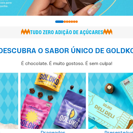
TUDO ZERO ADIÇÃO DE AÇÚCARES
DESCUBRA O SABOR ÚNICO DE GOLDK
É chocolate. É muito gostoso. É sem culpa!
w
Drageados
Presenteáve