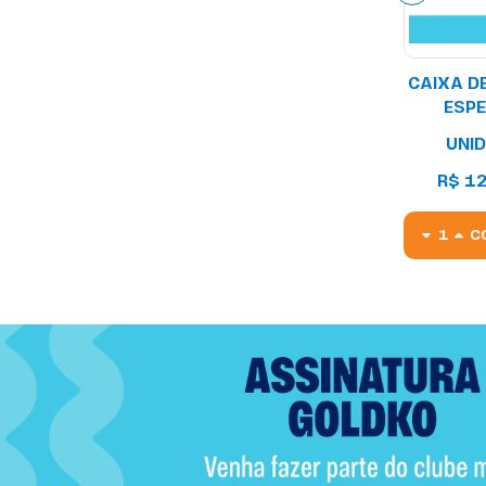
CAIXA D
ESPE
SA
UNI
R$ 1
C