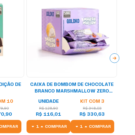
DIÇÃO DE
CAIXA DE BOMBOM DE CHOCOLATE
BRANCO MARSHMALLOW ZERO
ADIÇÃO DE AÇÚCARES (58 KCAL POR
OM 10
UNIDADE
KIT COM 3
UNIDADE) - 18 UNIDADES
79,90
R$ 128,90
R$ 348,03
70,90
R$ 116,01
R$ 330,63
OMPRAR
COMPRAR
COMPRAR