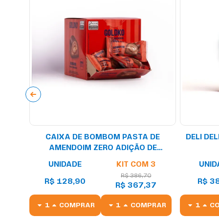
CAIXA DE BOMBOM PASTA DE
DELI DEL
AMENDOIM ZERO ADIÇÃO DE
AÇÚCARES (67 KCAL POR UNIDADE) –
UNIDADE
KIT COM 3
UNID
18 UNIDADES
R$ 386,70
R$ 128,90
R$ 3
R$ 367,37
COMPRAR
COMPRAR
C