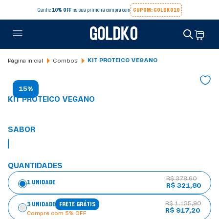
Ganhe
10% OFF
na sua primeira compra com
CUPOM: GOLDKO10
Combos
KIT PROTEICO VEGANO
15%
KIT PROTEICO VEGANO
SABOR
QUANTIDADES
R$ 378,60
1 UNIDADE
R$ 321,80
R$ 1.135,90
3 UNIDADE
FRETE GRÁTIS
R$ 917,20
Compre com 5% OFF