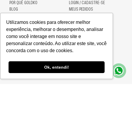
POR QUÊ GOLDKO
LOGIN / CADASTRE-SE
BLOG
MEUS PEDIDOS
CONTATO
MEUS ENDEREÇOS
MAPA DO SITE
Utilizamos cookies para oferecer melhor
LOJAS
experiência, melhorar o desempenho, analisar
SEJA UM FRANQUEADO
como você interage em nosso site e
personalizar conteúdo. Ao utilizar este site, você
concorda com o uso de cookies.
AJUDA
ATENDIMENTO
VENDA CORPORATIVA
ALO@GOLDKO.COM.BR
Ok, entendi!
DÚVIDAS
POLÍTICA DE PRIVACIDADE