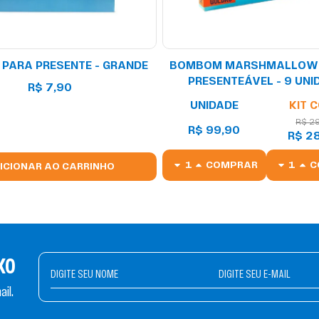
PARA PRESENTE - GRANDE
BOMBOM MARSHMALLOW A
PRESENTEÁVEL - 9 UNI
R$
7
,
90
UNIDADE
KIT 
R$ 2
R$ 99,90
R$ 2
COMPRAR
C
ICIONAR AO CARRINHO
KO
il.