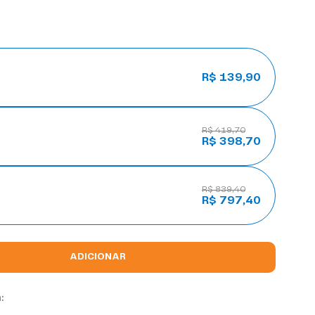
R$ 139,90
R$ 419,70
R$ 398,70
R$ 839,40
R$ 797,40
ADICIONAR
: