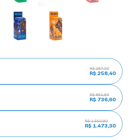
R$ 287,20
R$ 258,40
R$ 861,60
R$ 736,60
R$ 1.550,80
R$ 1.473,30