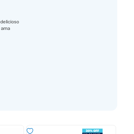
delicioso
m ama
10%