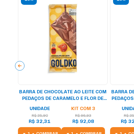
TE AO
BARRA DE CHOCOLATE AO LEITE COM
BARRA DE
 ZERO
PEDAÇOS DE CARAMELO E FLOR DE
PEDAÇOS 
G
SAL ZERO ADIÇÃO DE AÇÚCARES 80G
 3
UNIDADE
KIT COM 3
UNID
4
R$ 35,90
R$ 96,93
R$ 35
67
R$ 32,31
R$ 92,08
R$ 3
PRAR
COMPRAR
COMPRAR
C