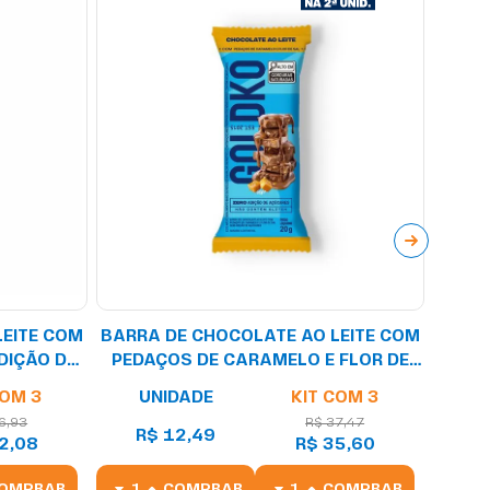
LEITE COM
BARRA DE CHOCOLATE AO LEITE COM
DISPL
DIÇÃO DE
PEDAÇOS DE CARAMELO E FLOR DE
LEIT
SAL ZERO ADIÇÃO DE AÇÚCARES 20G
COM 3
UNIDADE
KIT COM 3
U
6,93
R$ 37,47
R
R$ 12,49
2,08
R$ 35,60
R$
OMPRAR
COMPRAR
COMPRAR