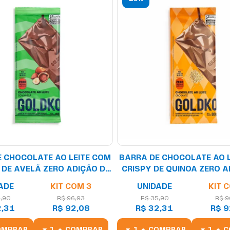
 CHOCOLATE AO LEITE COM
BARRA DE CHOCOLATE AO 
DE AVELÃ ZERO ADIÇÃO DE
CRISPY DE QUINOA ZERO A
AÇÚCARES 80G
AÇÚCARES 80G
ADE
KIT COM 3
UNIDADE
KIT 
,90
R$ 96,93
R$ 35,90
R$ 9
2,31
R$ 92,08
R$ 32,31
R$ 9
OMPRAR
COMPRAR
COMPRAR
C