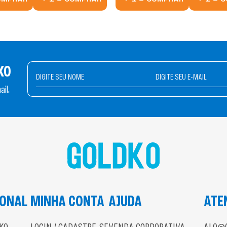
KO
il.
IONAL
MINHA CONTA
AJUDA
ATE