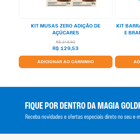
OS
KIT MUSAS ZERO ADIÇÃO DE
KIT BARR
AÇÚCARES
E BRA
ADI
R$
143
,
92
R$
129
,
53
ADICIONAR AO CARRINHO
AD
FIQUE POR DENTRO DA MAGIA GOLD
Receba novidades e ofertas especiais direto no seu e-ma