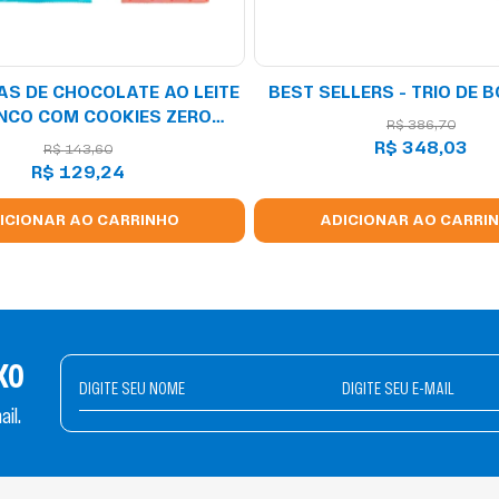
AS DE CHOCOLATE AO LEITE
BEST SELLERS - TRIO DE
NCO COM COOKIES ZERO
R$
386
,
70
ÇÃO DE AÇÚCARES 80G
R$
348
,
03
R$
143
,
60
R$
129
,
24
ICIONAR AO CARRINHO
ADICIONAR AO CARRI
KO
il.