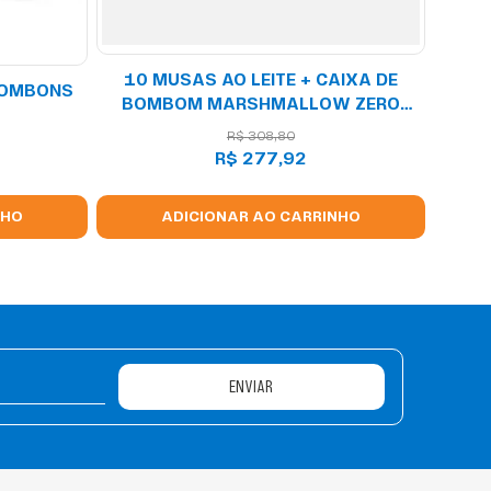
10 MUSAS AO LEITE + CAIXA DE
 BOMBONS
BOMBOM MARSHMALLOW ZERO
ADIÇÃO DE AÇÚCARES
R$
308
,
80
R$
277
,
92
NHO
ADICIONAR AO CARRINHO
ENVIAR