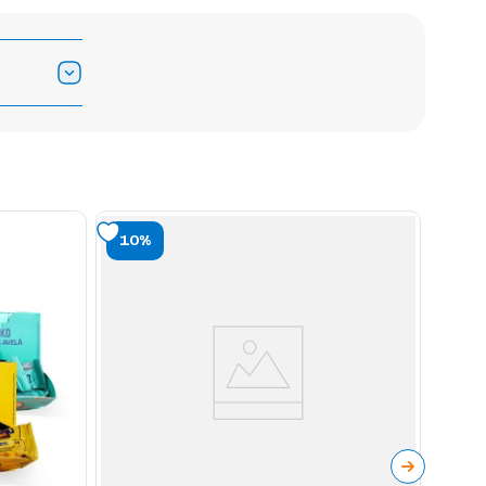
10%
5%