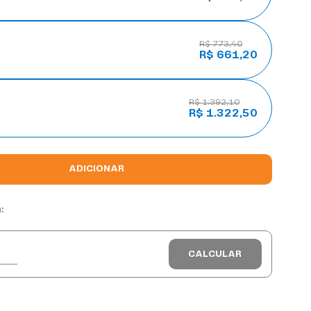
R$ 773,40
R$ 661,20
R$ 1.392,10
R$ 1.322,50
ADICIONAR
: