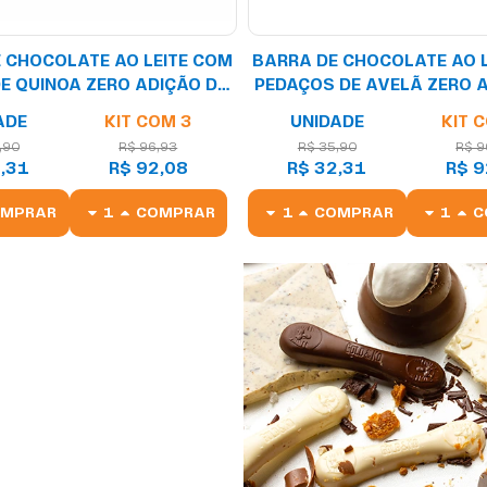
 CHOCOLATE AO LEITE COM
BARRA DE CHOCOLATE AO 
DE QUINOA ZERO ADIÇÃO DE
PEDAÇOS DE AVELÃ ZERO A
AÇÚCARES 80G
AÇÚCARES 80G
ADE
KIT COM 3
UNIDADE
KIT 
,90
R$ 96,93
R$ 35,90
R$ 9
,31
R$ 92,08
R$ 32,31
R$ 9
OMPRAR
COMPRAR
COMPRAR
C