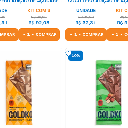
ZERO ADIÇÃO DE AÇÚCARES
COCO ZERO ADIÇÃO DE AÇ
80G
80G
ADE
KIT COM 3
UNIDADE
KIT 
,90
R$ 96,93
R$ 35,90
R$ 9
,31
R$ 92,08
R$ 32,31
R$ 9
OMPRAR
COMPRAR
COMPRAR
C
10%