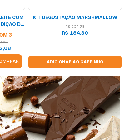
LEITE COM
KIT DEGUSTAÇÃO MARSHMALLOW
DIÇÃO DE
R$
204
,
78
R$
184
,
30
COM 3
6,93
2,08
OMPRAR
ADICIONAR AO CARRINHO