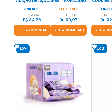
ADIÇÃO DE AÇÚCARES - 5 UNIDADES
COOKIES 
UNIDADE
KIT COM 3
UNID
R$ 40,90
R$ 104,28
R$ 35
R$ 34,76
R$ 99,07
R$ 32
COMPRAR
COMPRAR
C
10%
10%