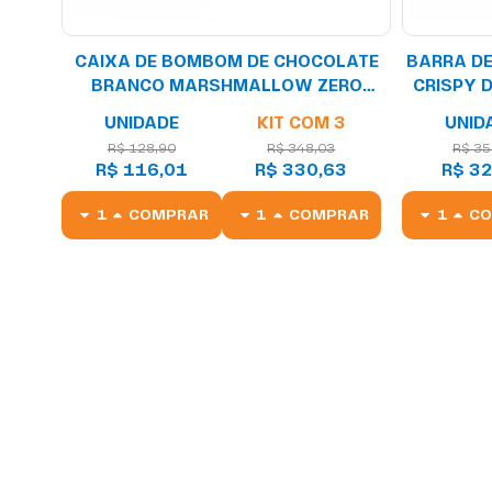
CAIXA DE BOMBOM DE CHOCOLATE
BARRA DE
BRANCO MARSHMALLOW ZERO
CRISPY 
ADIÇÃO DE AÇÚCARES (58 KCAL POR
UNIDADE
KIT COM 3
UNID
UNIDADE) - 18 UNIDADES
R$ 128,90
R$ 348,03
R$ 35
R$ 116,01
R$ 330,63
R$ 32
COMPRAR
COMPRAR
C