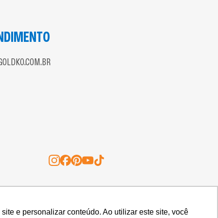
s naturais, ajudando
pessoas em
NDIMENTO
de, você garante o
OLDKO.COM.BR
residual.
dos e do respeito ao
o os mais
iliam para evitar os
m a orientação do
O DE ALIMENTOS LTDA.
e e personalizar conteúdo. Ao utilizar este site, você