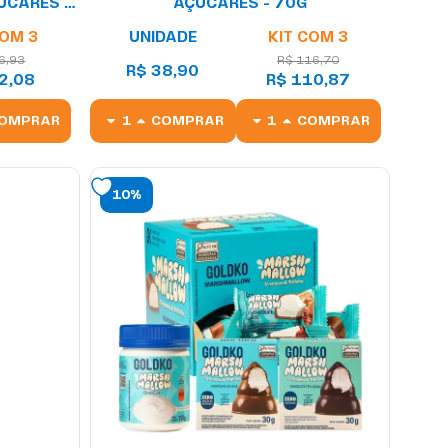
ÚCARES -
AÇÚCARES - 70G
COM 3
UNIDADE
KIT COM 3
6,93
R$ 116,70
R$ 38,90
2,08
R$ 110,87
OMPRAR
COMPRAR
COMPRAR
10%