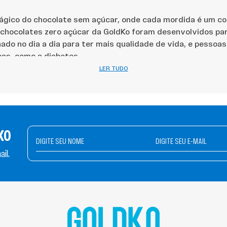
gico do chocolate sem açúcar, onde cada mordida é um co
s chocolates zero açúcar da GoldKo foram desenvolvidos p
nado no dia a dia para ter mais qualidade de vida, e pessoa
cas, como a diabetes.
LER TUDO
benefícios do chocolate ze
KO
te zero açúcar traz vantagens reais para o corpo e para a
il.
na sua rotina saudável sem abrir mão do prazer, confira os 
ero açúcar no seu dia a dia:
 energia:
sem o açúcar refinado, você evita os picos de in
 de fome logo após o consumo.
ante:
as versões com alto teor de cacau são ricas em flav
 radicais livres e cuidam da saúde cardiovascular.