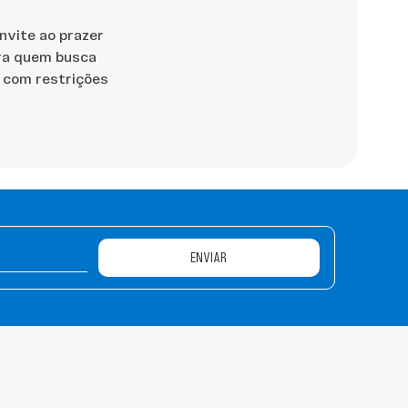
nvite ao prazer
ara quem busca
s com restrições
ro
ENVIAR
 mente. Se você
principais benefícios
sulina que causam
onóides, compostos