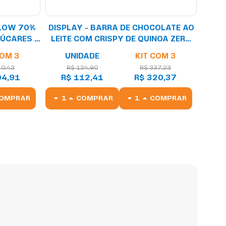
LOW 70%
DISPLAY - BARRA DE CHOCOLATE AO
ÇÚCARES -
LEITE COM CRISPY DE QUINOA ZERO
ADIÇÃO DE AÇÚCARES 20G
COM 3
UNIDADE
KIT COM 3
10,43
R$ 124,90
R$ 337,23
04,91
R$ 112,41
R$ 320,37
OMPRAR
COMPRAR
COMPRAR