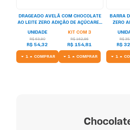
DRAGEADO AVELÃ COM CHOCOLATE
BARRA D
AO LEITE ZERO ADIÇÃO DE AÇÚCARES
ZERO A
- 100G
UNIDADE
KIT COM 3
UNID
R$ 63,90
R$ 162,96
R$ 35
R$ 54,32
R$ 154,81
R$ 32
COMPRAR
COMPRAR
C
Chocolat