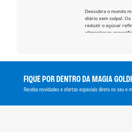
Descubra o mundo má
diário sem culpa!. O
reduzir o açúcar refi
alimentares específi
Quais os 
açúcar?
FIQUE POR DENTRO DA MAGIA GOLD
O consumo de chocola
Receba novidades e ofertas especiais direto no seu e-ma
deseja manter o foco 
de incluir os doces z
Estabilidade de
cansaço e picos
Poder antioxid
que combatem os