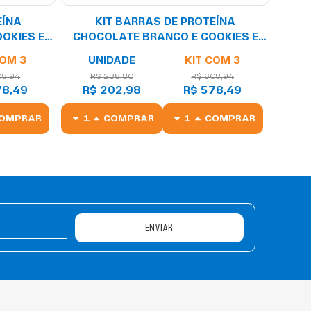
EÍNA
KIT BARRAS DE PROTEÍNA
OKIES E
CHOCOLATE BRANCO E COOKIES E
 COM
CARAMELO E FLOR DE SAL COM
COM 3
UNIDADE
KIT COM 3
UNIDADES
MARSHMALLOW 50G - 12 UNIDADES
08,94
R$ 238,80
R$ 608,94
78,49
R$ 202,98
R$ 578,49
OMPRAR
COMPRAR
COMPRAR
ENVIAR