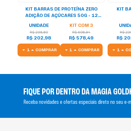
KIT BARRAS DE PROTEÍNA ZERO
KIT B
ADIÇÃO DE AÇÚCARES 50G - 12
UNIDADES
UNIDADE
KIT COM 3
UNID
R$ 238,80
R$ 608,94
R$ 23
R$ 202,98
R$ 578,49
R$ 20
COMPRAR
COMPRAR
C
FIQUE POR DENTRO DA MAGIA GOLD
Receba novidades e ofertas especiais direto no seu e-ma