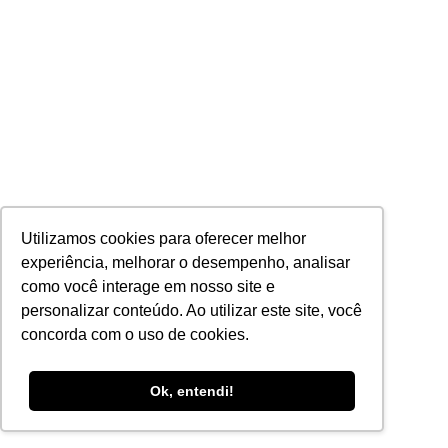
Utilizamos cookies para oferecer melhor
experiência, melhorar o desempenho, analisar
como você interage em nosso site e
personalizar conteúdo. Ao utilizar este site, você
concorda com o uso de cookies.
Ok, entendi!