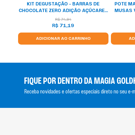
IXA DE
KIT DEGUSTAÇÃO - BARRAS DE
POTE M
70%
CHOCOLATE ZERO ADIÇÃO AÇÚCARES
MUSAS 
CARES
20G
R$
74
,
94
R$
71
,
19
ADICIONAR AO CARRINHO
AD
FIQUE POR DENTRO DA MAGIA GOLD
Receba novidades e ofertas especiais direto no seu e-ma