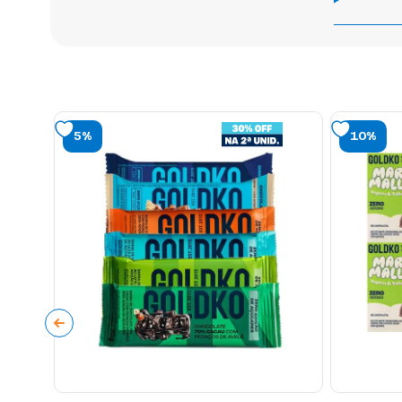
5%
10%