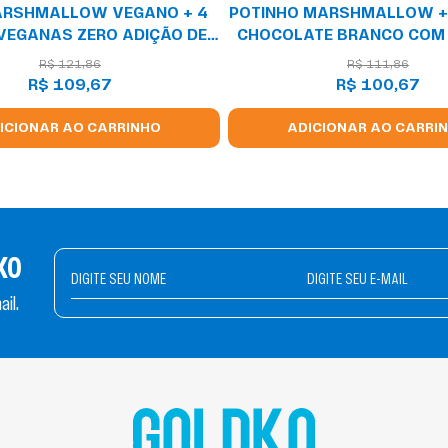
ARSHMALLOW VEGANO + 4
POTINHO MARSHMALLOW +
VEGANAS ZERO ADIÇÃO DE
CHOCOLATE BRANCO COM
AÇÚCARES
ZERO ADIÇÃO DE AÇÚ
R$
121
,
86
R$
111
,
86
R$
109
,
67
R$
100
,
67
ICIONAR AO CARRINHO
ADICIONAR AO CARRI
KO
il.