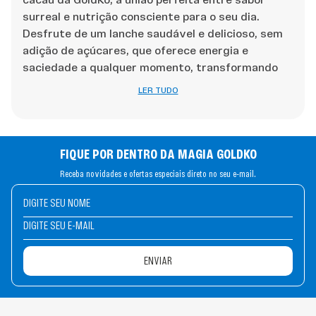
surreal e nutrição consciente para o seu dia.
Desfrute de um lanche saudável e delicioso, sem
adição de açúcares, que oferece energia e
saciedade a qualquer momento, transformando
sua rotina em um ritual de puro prazer.
LER TUDO
Benefícios e usos das
FIQUE POR DENTRO DA MAGIA GOLDKO
barras de proteína
Receba novidades e ofertas especiais direto no seu e-mail.
70% cacau
As barras de proteína 70% cacau da GoldKo são
ENVIAR
uma celebração do prazer sem culpa,
cuidadosamente desenvolvidas para nutrir o
corpo e a alma. Elas oferecem uma solução prática